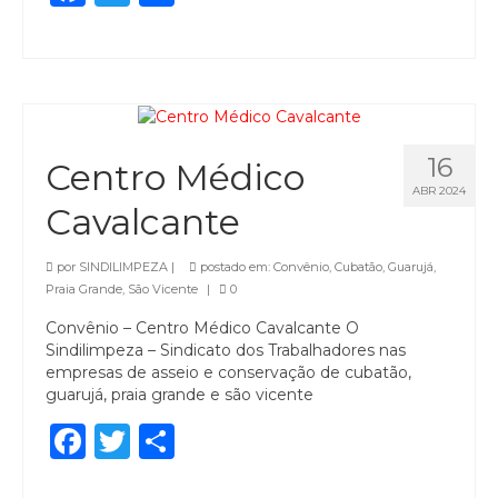
16
Centro Médico
ABR 2024
Cavalcante
por
SINDILIMPEZA
|
postado em:
Convênio
,
Cubatão
,
Guarujá
,
Praia Grande
,
São Vicente
|
0
Convênio – Centro Médico Cavalcante O
Sindilimpeza – Sindicato dos Trabalhadores nas
empresas de asseio e conservação de cubatão,
guarujá, praia grande e são vicente
Facebook
Twitter
Share