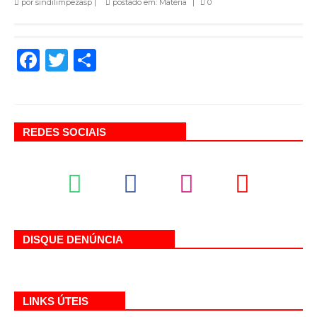
por
sindilimpezasp
|
postado em:
Matéria
|
0
Facebook
Twitter
Share
REDES SOCIAIS
DISQUE DENÚNCIA
LINKS ÚTEIS